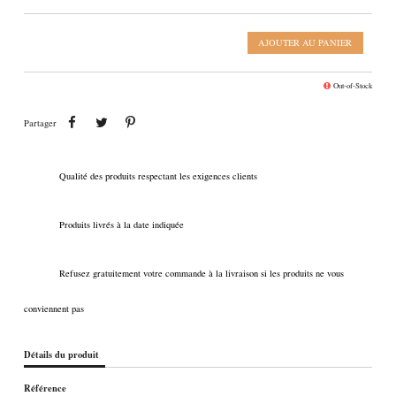
AJOUTER AU PANIER
Out-of-Stock
Partager
Tweet
Pinterest
Partager
Qualité des produits respectant les exigences clients
Produits livrés à la date indiquée
Refusez gratuitement votre commande à la livraison si les produits ne vous
conviennent pas
Détails du produit
Référence