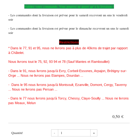
Validez votre commande, Vous pourrez ne payer qu' à la livraison !
- Les commandes dont la livraison est prévue pour le samedi recevront un sms le vendredi
soir
- Les commandes dont la livraison est prévue pour le dimanche recevront un sms le samedi
soir
Restrictions
*
Dans le 77, 91 et 95, nous ne livrons pas à plus de 40kms de trajet par rapport
à Châtelet.
Nous livrons tout le 75, 92, 93 94 et 78 (Sauf Mantes et Rambouillet)
- Dans le 91, nous livrons jusqu'à Evry, Corbeil-Essones, Arpajon, Brétigny-sur-
Orge ... Nous ne livrons pas Etampes, Dourdan ...
- Dans le 95 nous livrons jusqu'à Montsoult, Ezanville, Domont, Cergy, Taverny
... Nous ne livrons pas Persan ...
- Dans le 77 nous livrons jusqu'à Torcy, Chessy, Claye-Souilly ... Nous ne livrons
pas Meaux, Melun
0,50 €
Quantité
-
+