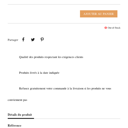
AJOUTER AU PANIER
Out-of-Stock
Partager
Tweet
Pinterest
Partager
Qualité des produits respectant les exigences clients
Produits livrés à la date indiquée
Refusez gratuitement votre commande à la livraison si les produits ne vous
conviennent pas
Détails du produit
Référence