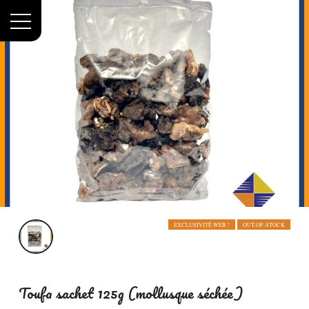
Menu
Accueil
Toufa sachet 125g (mollusque séchée)
EXCLUSIVITÉ WEB !
OUT-OF-STOCK
Toufa sachet 125g (mollusque séchée)