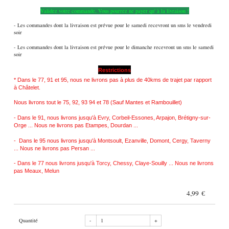
Validez votre commande, Vous pourrez ne payer qu' à la livraison !
- Les commandes dont la livraison est prévue pour le samedi recevront un sms le vendredi
soir
- Les commandes dont la livraison est prévue pour le dimanche recevront un sms le samedi
soir
Restrictions
*
Dans le 77, 91 et 95, nous ne livrons pas à plus de 40kms de trajet par rapport
à Châtelet.
Nous livrons tout le 75, 92, 93 94 et 78 (Sauf Mantes et Rambouillet)
- Dans le 91, nous livrons jusqu'à Evry, Corbeil-Essones, Arpajon, Brétigny-sur-
Orge ... Nous ne livrons pas Etampes, Dourdan ...
- Dans le 95 nous livrons jusqu'à Montsoult, Ezanville, Domont, Cergy, Taverny
... Nous ne livrons pas Persan ...
- Dans le 77 nous livrons jusqu'à Torcy, Chessy, Claye-Souilly ... Nous ne livrons
pas Meaux, Melun
4,99 €
Quantité
-
+